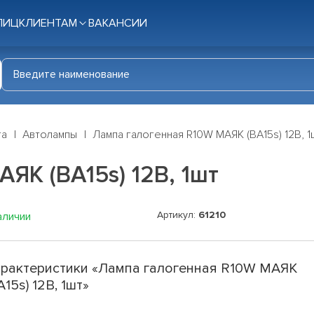
ЛИЦ
КЛИЕНТАМ
ВАКАНСИИ
га
Автолампы
Лампа галогенная R10W МАЯК (BA15s) 12В, 1
ЯК (BA15s) 12В, 1шт
Артикул:
61210
аличии
рактеристики «Лампа галогенная R10W МАЯК
A15s) 12В, 1шт»