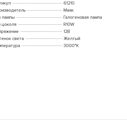
тикул
61210
оизводитель
Маяк
п лампы
Галогеновая лампа
п цоколя
R10W
пряжение
12В
тенок света
Желтый
мпература
3000°K