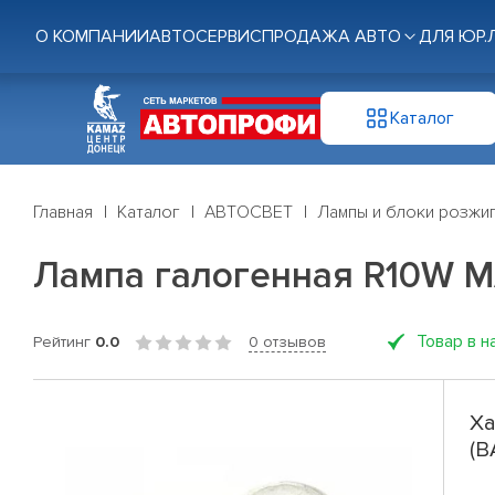
О КОМПАНИИ
АВТОСЕРВИС
ПРОДАЖА АВТО
ДЛЯ ЮР.
Каталог
Главная
Каталог
АВТОСВЕТ
Лампы и блоки розжи
Лампа галогенная R10W МА
Товар в н
Рейтинг
0.0
0 отзывов
Ха
(B