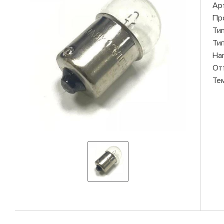
Ар
Пр
Ти
Ти
На
От
Те