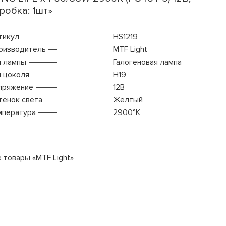
робка: 1шт»
тикул
HS1219
оизводитель
MTF Light
п лампы
Галогеновая лампа
п цоколя
H19
пряжение
12В
тенок света
Желтый
мпература
2900°K
е товары «MTF Light»