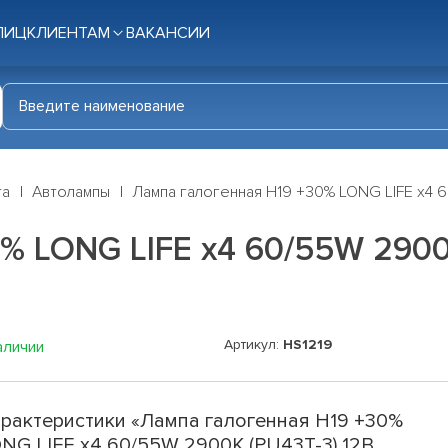
ЛИЦ
КЛИЕНТАМ
ВАКАНСИИ
га
Автолампы
Лампа галогенная H19 +30% LONG LIFE x4 6
% LONG LIFE x4 60/55W 2900К
Артикул:
HS1219
аличии
рактеристики «Лампа галогенная H19 +30%
NG LIFE x4 60/55W 2900К (PU43T-3) 12В,