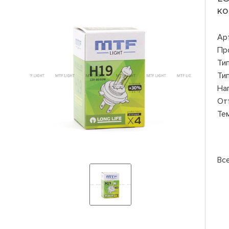
ко
Ар
Пр
Ти
Ти
На
От
Те
Вс