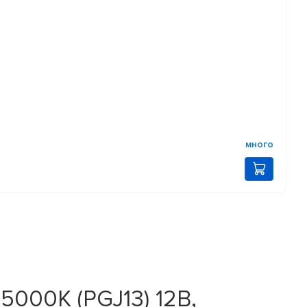
много
000K (PGJ13) 12В,