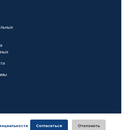
альных
на
нных
сти
амы
енциальности
.
Согласиться
Отклонить