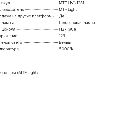
тикул
MTF HVN1281
оизводитель
MTF Light
одажа на другие платформы
Да
п лампы
Галогеновая лампа
п цоколя
H27 (881)
пряжение
12В
тенок света
Белый
мпература
5000°K
е товары «MTF Light»