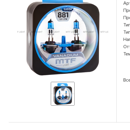
Ар
Пр
Пр
Ти
Ти
На
От
Те
Вс