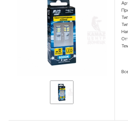
Ар
Пр
Ти
Ти
На
От
Те
Вс