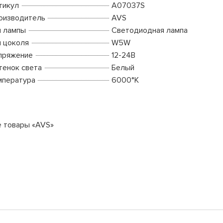
тикул
A07037S
оизводитель
AVS
п лампы
Светодиодная лампа
п цоколя
W5W
пряжение
12-24В
тенок света
Белый
мпература
6000°K
е товары «AVS»