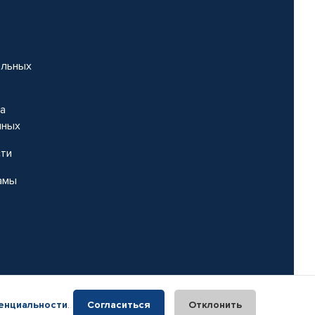
альных
на
нных
сти
амы
енциальности
.
Согласиться
Отклонить