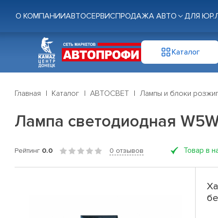
О КОМПАНИИ
АВТОСЕРВИС
ПРОДАЖА АВТО
ДЛЯ ЮР.
Каталог
Главная
Каталог
АВТОСВЕТ
Лампы и блоки розжи
Лампа светодиодная W5W б
Товар в н
Рейтинг
0.0
0 отзывов
Ха
бе