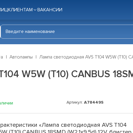
ЛИЦ
КЛИЕНТАМ
ВАКАНСИИ
га
Автолампы
Лампа светодиодная AVS T104 W5W (T10) CA
104 W5W (T10) CANBUS 18SMD
Артикул:
A78449S
аличии
рактеристики «Лампа светодиодная AVS T104
W (T10) CANBUS 18SMD (W2.1x9.5d) 12V, блистер