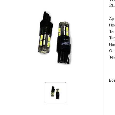
2ш
Ар
Пр
Ти
Ти
На
От
Те
Вс