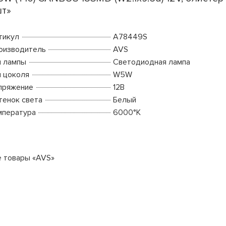
т»
тикул
A78449S
оизводитель
AVS
п лампы
Светодиодная лампа
п цоколя
W5W
пряжение
12В
тенок света
Белый
мпература
6000°K
е товары «AVS»