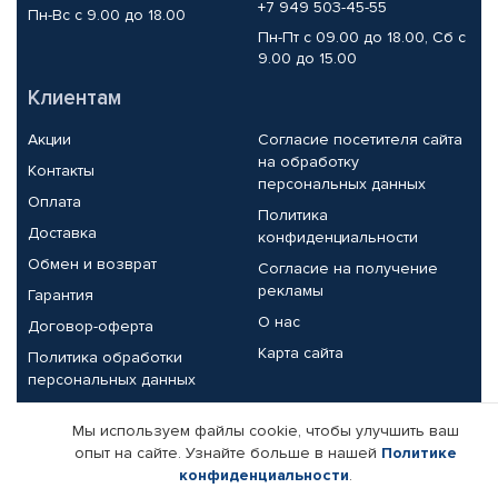
+7 949 503-45-55
Пн-Вс с 9.00 до 18.00
Пн-Пт с 09.00 до 18.00, Сб с
9.00 до 15.00
Клиентам
Акции
Согласие посетителя сайта
на обработку
Контакты
персональных данных
Оплата
Политика
Доставка
конфиденциальности
Обмен и возврат
Согласие на получение
рекламы
Гарантия
О нас
Договор-оферта
Карта сайта
Политика обработки
персональных данных
Партнерам
Мы используем файлы cookie, чтобы улучшить ваш
опыт на сайте. Узнайте больше в нашей
Политике
Корпоративным клиентам
Реквизиты компании
конфиденциальности
.