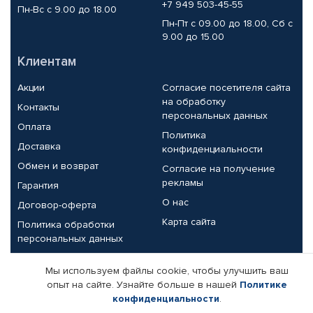
+7 949 503-45-55
Пн-Вс с 9.00 до 18.00
Пн-Пт с 09.00 до 18.00, Сб с
9.00 до 15.00
Клиентам
Акции
Согласие посетителя сайта
на обработку
Контакты
персональных данных
Оплата
Политика
Доставка
конфиденциальности
Обмен и возврат
Согласие на получение
рекламы
Гарантия
О нас
Договор-оферта
Карта сайта
Политика обработки
персональных данных
Партнерам
Мы используем файлы cookie, чтобы улучшить ваш
опыт на сайте. Узнайте больше в нашей
Политике
Корпоративным клиентам
Реквизиты компании
конфиденциальности
.