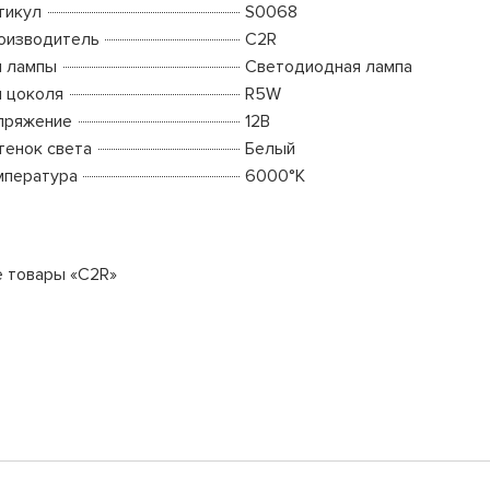
тикул
S0068
оизводитель
C2R
п лампы
Светодиодная лампа
п цоколя
R5W
пряжение
12В
тенок света
Белый
мпература
6000°K
е товары «C2R»