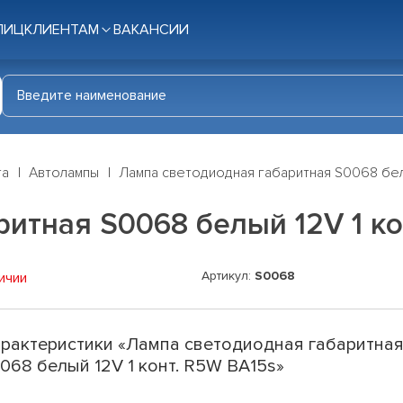
ЛИЦ
КЛИЕНТАМ
ВАКАНСИИ
га
Автолампы
Лампа светодиодная габаритная S0068 белы
итная S0068 белый 12V 1 ко
Артикул:
S0068
ичии
рактеристики «Лампа светодиодная габаритна
068 белый 12V 1 конт. R5W BA15s»