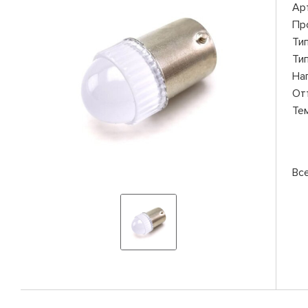
Ар
Пр
Ти
Ти
На
От
Те
Вс