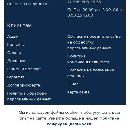
+7 949 503-45-55
Пн-Вс с 9.00 до 18.00
Пн-Пт с 09.00 до 18.00, Сб с
9.00 до 15.00
Клиентам
Акции
Согласие посетителя сайта
на обработку
Контакты
персональных данных
Оплата
Политика
Доставка
конфиденциальности
Обмен и возврат
Согласие на получение
рекламы
Гарантия
О нас
Договор-оферта
Карта сайта
Политика обработки
персональных данных
Партнерам
Мы используем файлы cookie, чтобы улучшить ваш
опыт на сайте. Узнайте больше в нашей
Политике
Корпоративным клиентам
Реквизиты компании
конфиденциальности
.