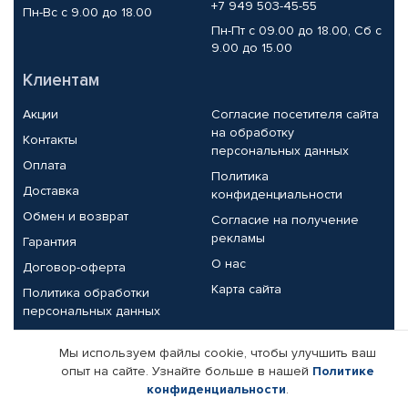
+7 949 503-45-55
Пн-Вс с 9.00 до 18.00
Пн-Пт с 09.00 до 18.00, Сб с
9.00 до 15.00
Клиентам
Акции
Согласие посетителя сайта
на обработку
Контакты
персональных данных
Оплата
Политика
Доставка
конфиденциальности
Обмен и возврат
Согласие на получение
рекламы
Гарантия
О нас
Договор-оферта
Карта сайта
Политика обработки
персональных данных
Партнерам
Мы используем файлы cookie, чтобы улучшить ваш
опыт на сайте. Узнайте больше в нашей
Политике
Корпоративным клиентам
Реквизиты компании
конфиденциальности
.