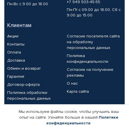
+7 949 503-45-55
Пн-Вс с 9.00 до 18.00
Пн-Пт с 09.00 до 18.00, Сб с
9.00 до 15.00
Клиентам
Акции
Согласие посетителя сайта
на обработку
Контакты
персональных данных
Оплата
Политика
Доставка
конфиденциальности
Обмен и возврат
Согласие на получение
рекламы
Гарантия
О нас
Договор-оферта
Карта сайта
Политика обработки
персональных данных
Партнерам
Мы используем файлы cookie, чтобы улучшить ваш
опыт на сайте. Узнайте больше в нашей
Политике
Корпоративным клиентам
Реквизиты компании
конфиденциальности
.