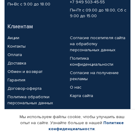
+7 949 503-45-55
Пн-Вс с 9.00 до 18.00
Пн-Пт с 09.00 до 18.00, Сб с
9.00 до 15.00
Клиентам
Акции
Согласие посетителя сайта
на обработку
Контакты
персональных данных
Оплата
Политика
Доставка
конфиденциальности
Обмен и возврат
Согласие на получение
рекламы
Гарантия
О нас
Договор-оферта
Карта сайта
Политика обработки
персональных данных
Партнерам
Мы используем файлы cookie, чтобы улучшить ваш
опыт на сайте. Узнайте больше в нашей
Политике
Корпоративным клиентам
Реквизиты компании
конфиденциальности
.