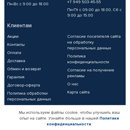
+7 949 503-45-55
Пн-Вс с 9.00 до 18.00
Пн-Пт с 09.00 до 18.00, Сб с
9.00 до 15.00
Клиентам
Акции
Согласие посетителя сайта
на обработку
Контакты
персональных данных
Оплата
Политика
Доставка
конфиденциальности
Обмен и возврат
Согласие на получение
рекламы
Гарантия
О нас
Договор-оферта
Карта сайта
Политика обработки
персональных данных
Партнерам
Мы используем файлы cookie, чтобы улучшить ваш
опыт на сайте. Узнайте больше в нашей
Политике
Корпоративным клиентам
Реквизиты компании
конфиденциальности
.