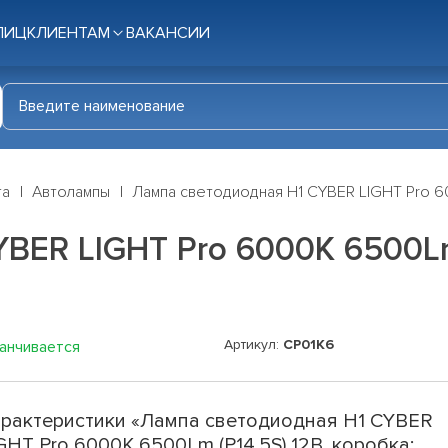
ЛИЦ
КЛИЕНТАМ
ВАКАНСИИ
га
Автолампы
Лампа светодиодная H1 CYBER LIGHT Pro 60
BER LIGHT Pro 6000K 6500Lm 
Артикул:
CP01K6
канчивается
рактеристики «Лампа светодиодная H1 CYBER
GHT Pro 6000K 6500Lm (P14.5S) 12В, коробка: