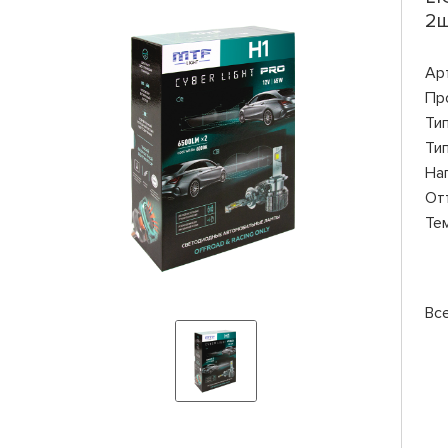
2ш
Ар
Пр
Ти
Ти
На
От
Те
Вс