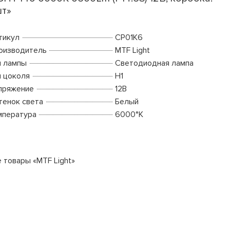
т»
тикул
CP01K6
оизводитель
MTF Light
п лампы
Светодиодная лампа
п цоколя
H1
пряжение
12В
тенок света
Белый
мпература
6000°K
е товары «MTF Light»