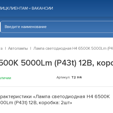
ЛИЦ
КЛИЕНТАМ
ВАКАНСИИ
га
Автолампы
Лампа светодиодная H4 6500K 5000Lm (P43t
00K 5000Lm (P43t) 12В, кор
Артикул:
T2 H4
аличии
рактеристики «Лампа светодиодная H4 6500K
00Lm (P43t) 12В, коробка: 2шт»