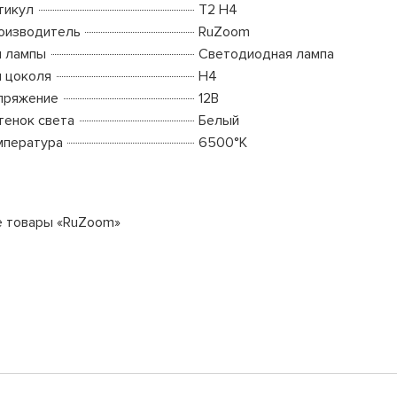
тикул
T2 H4
оизводитель
RuZoom
п лампы
Светодиодная лампа
п цоколя
H4
пряжение
12В
тенок света
Белый
мпература
6500°K
е товары «RuZoom»