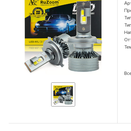
Ар
Пр
Ти
Ти
На
От
Те
Вс