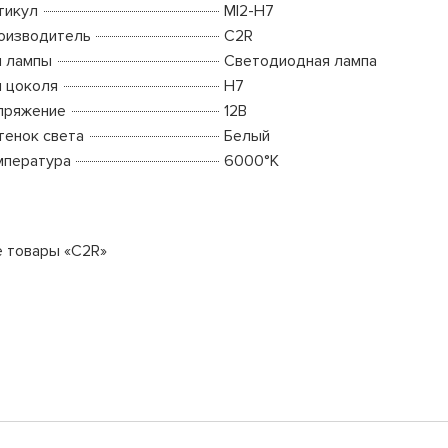
тикул
MI2-H7
оизводитель
C2R
п лампы
Светодиодная лампа
п цоколя
H7
пряжение
12В
тенок света
Белый
мпература
6000°K
е товары «C2R»