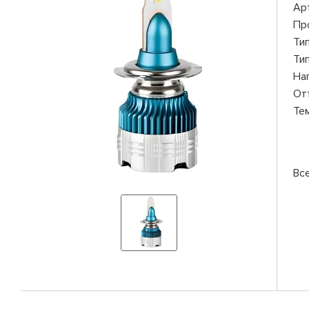
Ар
Пр
Ти
Ти
На
От
Те
Вс