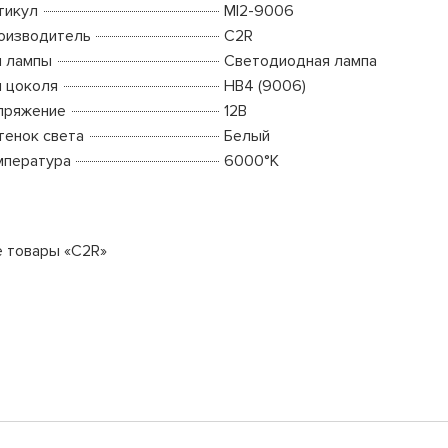
тикул
MI2-9006
оизводитель
C2R
п лампы
Светодиодная лампа
п цоколя
HB4 (9006)
пряжение
12В
тенок света
Белый
мпература
6000°K
е товары «C2R»