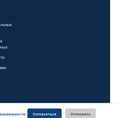
альных
на
нных
сти
амы
енциальности
.
Согласиться
Отклонить