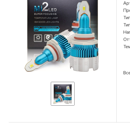
Ар
Пр
Ти
Ти
На
От
Те
Вс