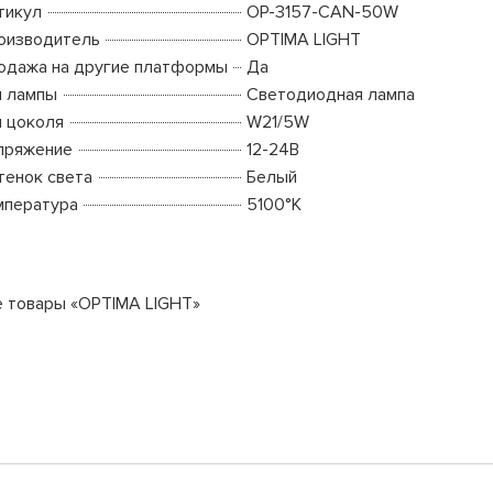
тикул
OP-3157-CAN-50W
оизводитель
OPTIMA LIGHT
одажа на другие платформы
Да
п лампы
Светодиодная лампа
п цоколя
W21/5W
пряжение
12-24В
тенок света
Белый
мпература
5100°K
е товары «OPTIMA LIGHT»