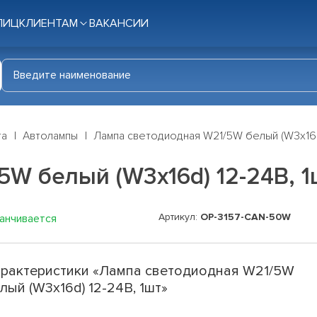
ЛИЦ
КЛИЕНТАМ
ВАКАНСИИ
га
Автолампы
Лампа светодиодная W21/5W белый (W3x16d)
W белый (W3x16d) 12-24В, 1
Артикул:
OP-3157-CAN-50W
канчивается
рактеристики «Лампа светодиодная W21/5W
лый (W3x16d) 12-24В, 1шт»