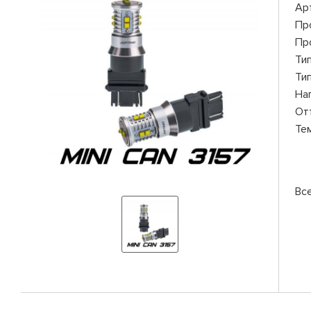
Ар
Пр
Пр
Ти
Ти
На
От
Те
Вс