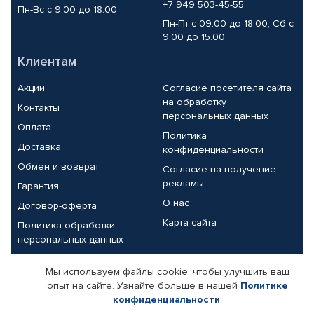
+7 949 503-45-55
Пн-Вс с 9.00 до 18.00
Пн-Пт с 09.00 до 18.00, Сб с
9.00 до 15.00
Клиентам
Акции
Согласие посетителя сайта
на обработку
Контакты
персональных данных
Оплата
Политика
Доставка
конфиденциальности
Обмен и возврат
Согласие на получение
рекламы
Гарантия
О нас
Договор-оферта
Карта сайта
Политика обработки
персональных данных
Партнерам
Мы используем файлы cookie, чтобы улучшить ваш
опыт на сайте. Узнайте больше в нашей
Политике
Корпоративным клиентам
Реквизиты компании
конфиденциальности
.