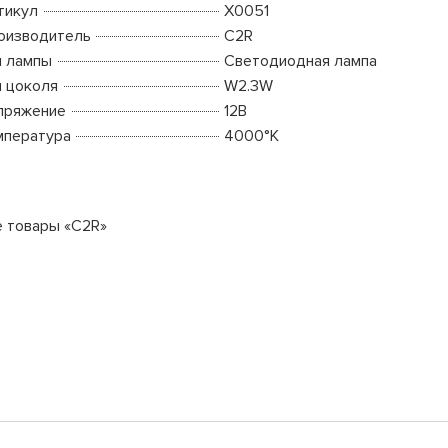
тикул
X0051
оизводитель
C2R
п лампы
Светодиодная лампа
п цоколя
W2.3W
пряжение
12В
мпература
4000°K
е товары «C2R»