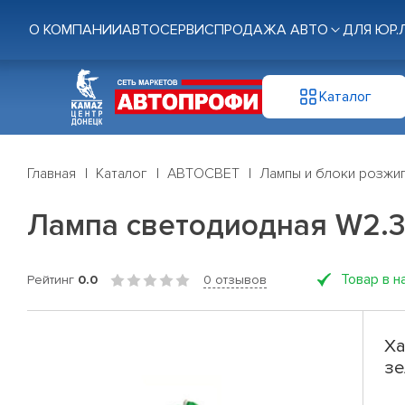
О КОМПАНИИ
АВТОСЕРВИС
ПРОДАЖА АВТО
ДЛЯ ЮР.
Каталог
Главная
Каталог
АВТОСВЕТ
Лампы и блоки розжи
Лампа светодиодная W2.3W
Товар в н
Рейтинг
0.0
0 отзывов
Ха
зе