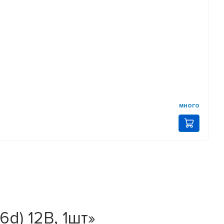
много
d) 12В, 1шт»