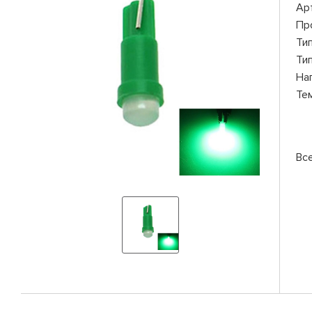
Ар
Пр
Ти
Ти
На
Те
Вс