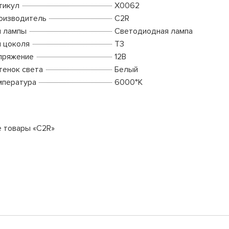
тикул
X0062
оизводитель
C2R
п лампы
Светодиодная лампа
п цоколя
T3
пряжение
12В
тенок света
Белый
мпература
6000°K
е товары «C2R»