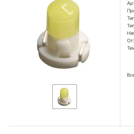
Ар
Пр
Ти
Ти
На
От
Те
Вс