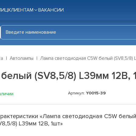
ЛИЦ
КЛИЕНТАМ
ВАКАНСИИ
га
Автолампы
Лампа светодиодная C5W белый (SV8,5/8) L
елый (SV8,5/8) L39мм 12В, 
Артикул:
Y0015-39
аличии
рактеристики «Лампа светодиодная C5W белы
V8,5/8) L39мм 12В, 1шт»