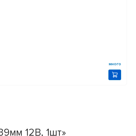
много
9мм 12В, 1шт»