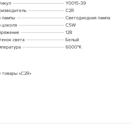
тикул
Y0015-39
оизводитель
C2R
п лампы
Светодиодная лампа
п цоколя
C5W
пряжение
12В
тенок света
Белый
мпература
6000°K
е товары «C2R»