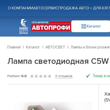
О КОМПАНИИ
АВТОСЕРВИС
ПРОДАЖА АВТО
ДЛЯ ЮР.
Каталог
Главная
Каталог
АВТОСВЕТ
Лампы и блоки розжи
Лампа светодиодная C5W б
Товар в н
Рейтинг
0.0
0 отзывов
Ха
(S