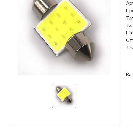
Ар
Пр
Ти
Ти
На
От
Те
Вс