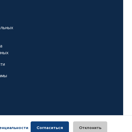
альных
на
нных
сти
амы
енциальности
.
Согласиться
Отклонить