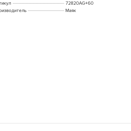
тикул
72820AG+60
оизводитель
Маяк