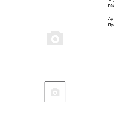
га
Ар
Пр