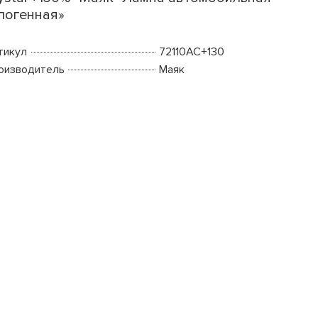
логенная»
тикул
72110АС+130
оизводитель
Маяк