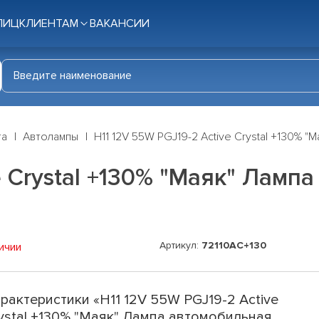
ЛИЦ
КЛИЕНТАМ
ВАКАНСИИ
га
Автолампы
Н11 12V 55W PGJ19-2 Active Crystal +130% 
e Crystal +130% "Маяк" Ламп
Артикул:
72110АС+130
ичии
рактеристики «Н11 12V 55W PGJ19-2 Active
ystal +130% "Маяк" Лампа автомобильная