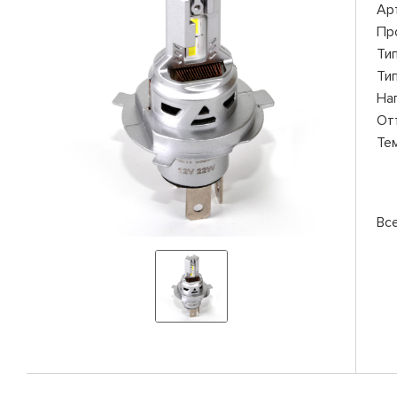
Ар
Пр
Ти
Ти
На
От
Те
Вс