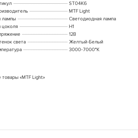
тикул
ST04K6
оизводитель
MTF Light
п лампы
Светодиодная лампа
п цоколя
H1
пряжение
12В
тенок света
Желтый-Белый
мпература
3000-7000°K
е товары «MTF Light»