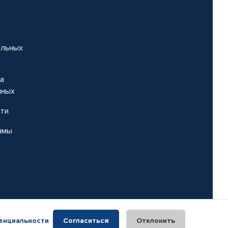
альных
на
нных
сти
амы
енциальности
.
Согласиться
Отклонить