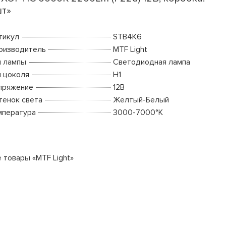
т»
тикул
STB4K6
оизводитель
MTF Light
п лампы
Светодиодная лампа
п цоколя
H1
пряжение
12В
тенок света
Желтый-Белый
мпература
3000-7000°K
е товары «MTF Light»