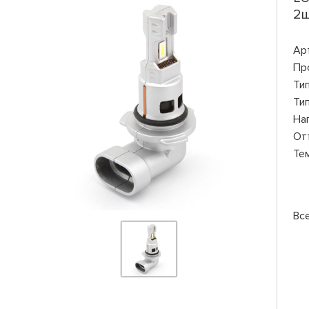
2ш
Ар
Пр
Ти
Ти
На
От
Те
Вс