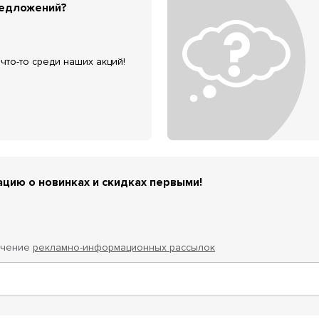
редложений?
что-то среди наших акций!
цию о новинках и скидках первыми!
учение
рекламно-информационных рассылок