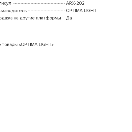
тикул
ARX-202
оизводитель
OPTIMA LIGHT
одажа на другие платформы
Да
е товары «OPTIMA LIGHT»