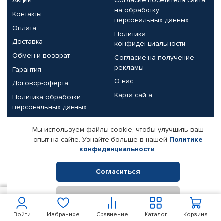
Акции
Согласие посетителя сайта
на обработку
Контакты
персональных данных
Оплата
Политика
Доставка
конфиденциальности
Обмен и возврат
Согласие на получение
рекламы
Гарантия
О нас
Договор-оферта
Карта сайта
Политика обработки
персональных данных
Партнерам
Мы используем файлы cookie, чтобы улучшить ваш
опыт на сайте. Узнайте больше в нашей
Политике
Корпоративным клиентам
Реквизиты компании
конфиденциальности
.
Поставщикам
Согласиться
Отклонить
© КАМАЗ ЦЕНТР ДОНЕЦК, 2015-2026. Все права защищены.
9 500
В корзину
Интернет-магазин автомобильных товаров Автопрофи.
Войти
Избранное
Сравнение
Каталог
Корзина