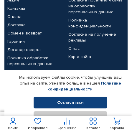
Акции
Согласие посетителя сайта
на обработку
Контакты
персональных данных
Оплата
Политика
Доставка
конфиденциальности
Обмен и возврат
Согласие на получение
рекламы
Гарантия
О нас
Договор-оферта
Карта сайта
Политика обработки
персональных данных
Партнерам
Мы используем файлы cookie, чтобы улучшить ваш
опыт на сайте. Узнайте больше в нашей
Политике
Корпоративным клиентам
Реквизиты компании
конфиденциальности
.
Поставщикам
Согласиться
Отклонить
© КАМАЗ ЦЕНТР ДОНЕЦК, 2015-2026. Все права защищены.
1 808
В корзину
Интернет-магазин автомобильных товаров Автопрофи.
Войти
Избранное
Сравнение
Каталог
Корзина