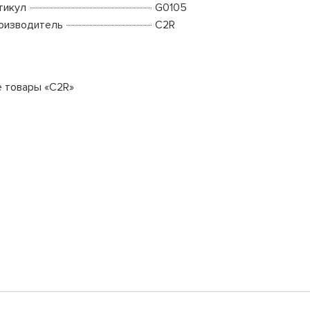
тикул
G0105
оизводитель
C2R
е товары «C2R»