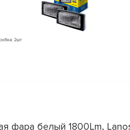
робка: 2шт
я фара белый 1800Lm, Lanos,