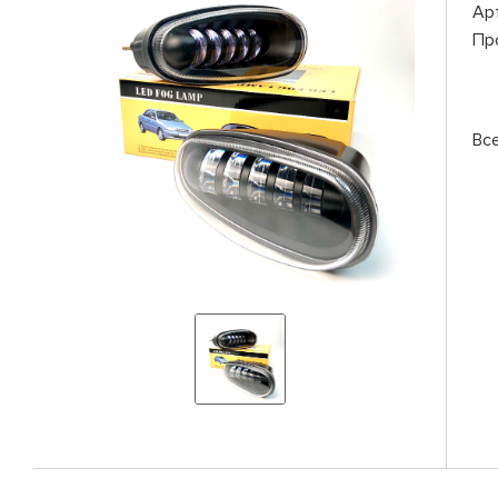
Ар
Пр
Вс