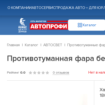
О КОМПАНИИ
АВТОСЕРВИС
ПРОДАЖА АВТО
ДЛЯ ЮР.
Каталог
Главная
Каталог
АВТОСВЕТ
Противотуманные фа
Противотуманная фара бел
Нет в нал
Рейтинг
0.0
0 отзывов
Ха
18