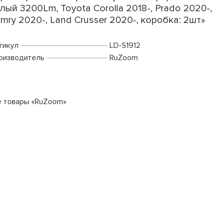
лый 3200Lm, Toyota Corolla 2018-, Prado 2020-,
mry 2020-, Land Crusser 2020-, коробка: 2шт»
тикул
LD-S1912
оизводитель
RuZoom
е товары «RuZoom»