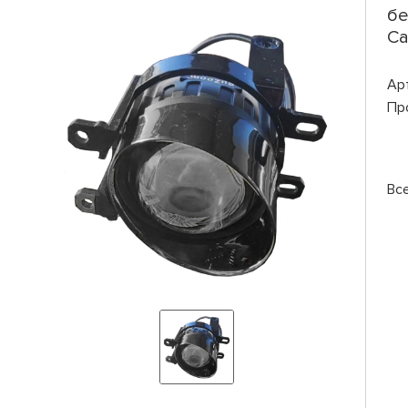
бе
Ca
Ар
Пр
Вс