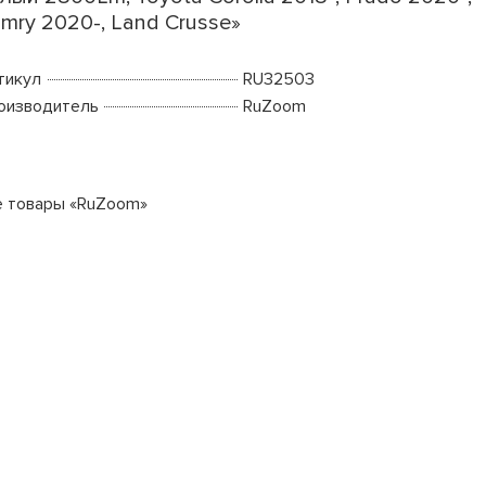
mry 2020-, Land Crusse»
тикул
RU32503
оизводитель
RuZoom
е товары «RuZoom»