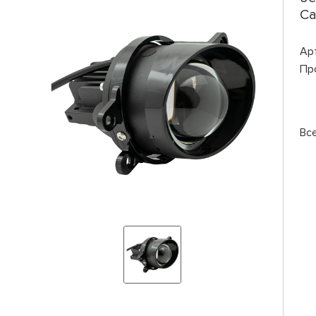
Ca
Ар
Пр
Вс