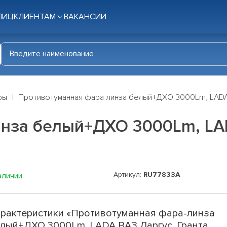
ЛИЦ
КЛИЕНТАМ
ВАКАНСИИ
ры
Противотуманная фара-линза белый+ДХО 3000Lm, LADA В
нза белый+ДХО 3000Lm, LAD
Артикул:
RU77833A
аличии
рактеристики «Противотуманная фара-линза
лый+ДХО 3000Lm, LADA ВАЗ Ларгус, Гранта,