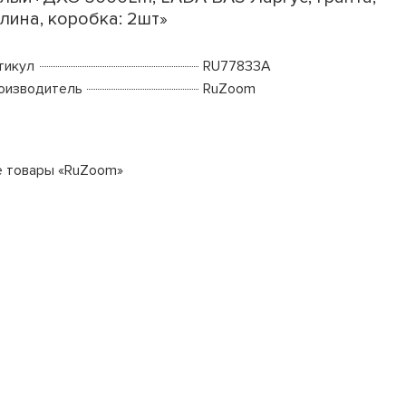
лина, коробка: 2шт»
тикул
RU77833A
оизводитель
RuZoom
е товары «RuZoom»