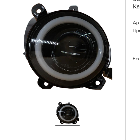
Ка
Ар
Пр
Вс