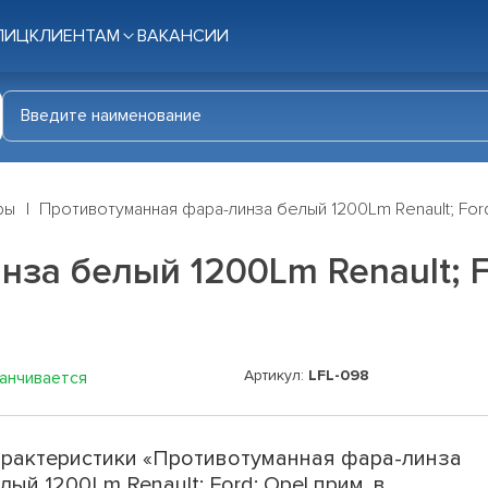
ЛИЦ
КЛИЕНТАМ
ВАКАНСИИ
ры
Противотуманная фара-линза белый 1200Lm Renault; Ford
за белый 1200Lm Renault; Fo
Артикул:
LFL-098
канчивается
рактеристики «Противотуманная фара-линза
лый 1200Lm Renault; Ford; Opel прим. в