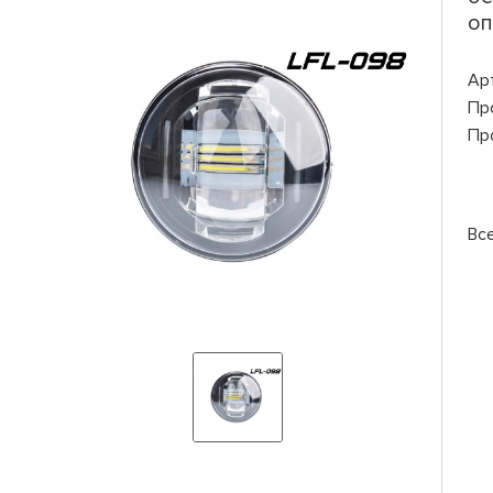
оп
Ар
Пр
Пр
Вс