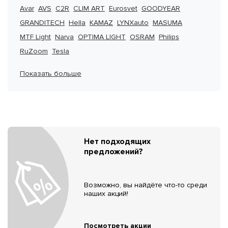
Avar
AVS
C2R
CLIM ART
Eurosvet
GOODYEAR
GRANDITECH
Hella
KAMAZ
LYNXauto
MASUMA
MTF Light
Narva
OPTIMA LIGHT
OSRAM
Philips
RuZoom
Tesla
Показать больше
Нет подходящих
предложений?
Возможно, вы найдёте что-то среди
наших акций!
Посмотреть акции