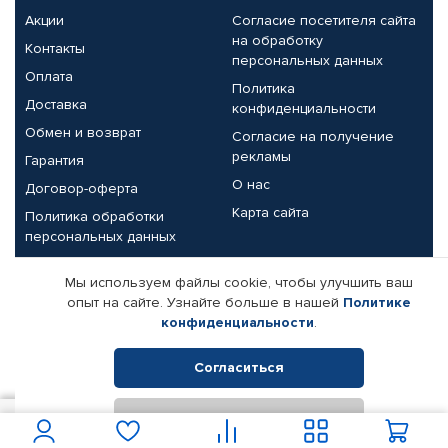
Акции
Согласие посетителя сайта
на обработку
Контакты
персональных данных
Оплата
Политика
Доставка
конфиденциальности
Обмен и возврат
Согласие на получение
рекламы
Гарантия
О нас
Договор-оферта
Карта сайта
Политика обработки
персональных данных
Партнерам
Мы используем файлы cookie, чтобы улучшить ваш
опыт на сайте. Узнайте больше в нашей
Политике
Корпоративным клиентам
Реквизиты компании
конфиденциальности
.
Поставщикам
Согласиться
Отклонить
© КАМАЗ ЦЕНТР ДОНЕЦК, 2015-2026. Все права защищены.
675
В корзину
Интернет-магазин автомобильных товаров Автопрофи.