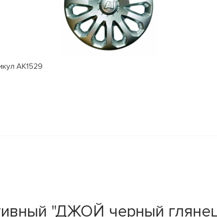
тикул АК1529
ивный "ДЖОЙ черный глянец" 