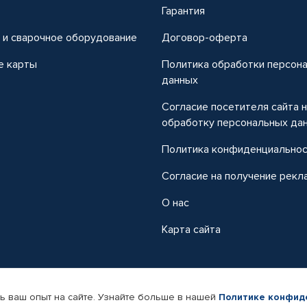
т
Гарантия
 и сварочное оборудование
Договор-оферта
е карты
Политика обработки персон
данных
Согласие посетителя сайта 
обработку персональных да
Политика конфиденциально
Согласие на получение рекл
О нас
Карта сайта
ь ваш опыт на сайте. Узнайте больше в нашей
Политике конфид
-магазин автомобильных товаров Автопрофи.