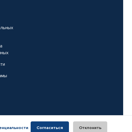
альных
на
нных
сти
амы
енциальности
.
Согласиться
Отклонить