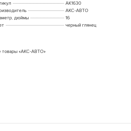
тикул
AK1630
оизводитель
АКС-АВТО
аметр, дюймы
16
ет
черный глянец
е товары «АКС-АВТО»