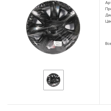
Ар
Пр
Ди
Цв
Вс