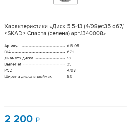
Характеристики «Диск 5,5-13 (4/98)et35 d67,1
<SKAD> Спарта (селена) арт.1340008»
Артикул
d13-05
DIA
67.1
Диаметр диска
13
Вылет et
35
PCD
4/98
Ширина диска в дюймах
5,5
2 200