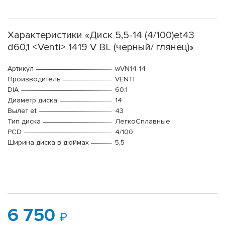
Характеристики «Диск 5,5-14 (4/100)et43
d60,1 <Venti> 1419 V BL (черный/ глянец)»
Артикул
wVN14-14
Производитель
VENTI
DIA
60.1
Диаметр диска
14
Вылет et
43
Тип диска
ЛегкоСплавные
PCD
4/100
Ширина диска в дюймах
5,5
6 750