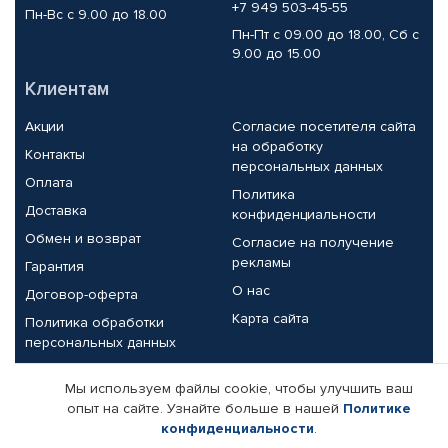
+7 949 503-45-55
Пн-Вс с 9.00 до 18.00
Пн-Пт с 09.00 до 18.00, Сб с
9.00 до 15.00
Клиентам
Акции
Согласие посетителя сайта
на обработку
Контакты
персональных данных
Оплата
Политика
Доставка
конфиденциальности
Обмен и возврат
Согласие на получение
рекламы
Гарантия
О нас
Договор-оферта
Карта сайта
Политика обработки
персональных данных
Партнерам
Мы используем файлы cookie, чтобы улучшить ваш
опыт на сайте. Узнайте больше в нашей
Политике
Корпоративным клиентам
Реквизиты компании
конфиденциальности
.