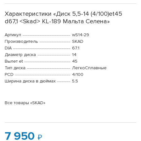
Характеристики «Диск 5,5-14 (4/100)et45
d67,1 <Skad> KL-189 Мальта Селена»
Артикул
wS14-29
Производитель
SKAD
DIA
67.1
Диаметр диска
14
Вылет et
45
Тип диска
ЛегкоСплавные
PCD
4/100
Ширина диска в дюймах
5,5
Все товары «SKAD»
7 950