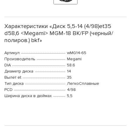
Характеристики «Диск 5,5-14 (4/98)et35
d58,6 <Megami> MGM-18 BK/FP (черный/
полиров.) bkf»
Артикул
wMG14-65
Производитель
Megami
DIA
58.6
Диаметр диска
14
Вылет et
35
Тип диска
ЛегкоСплавные
PCD
4/98
Ширина диска в дюймах
5,5