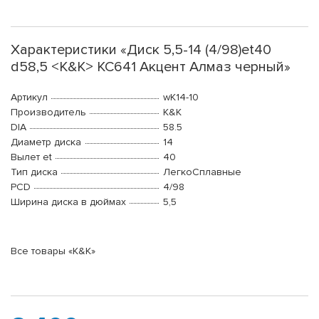
Характеристики «Диск 5,5-14 (4/98)et40
d58,5 <K&K> КС641 Акцент Алмаз черный»
Артикул
wK14-10
Производитель
K&K
DIA
58.5
Диаметр диска
14
Вылет et
40
Тип диска
ЛегкоСплавные
PCD
4/98
Ширина диска в дюймах
5,5
Все товары «K&K»