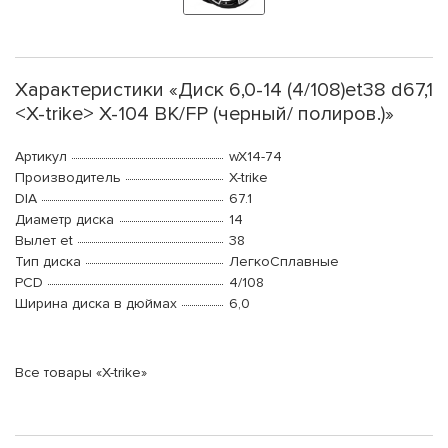
Характеристики «Диск 6,0-14 (4/108)et38 d67,1
<X-trike> X-104 BK/FP (черный/ полиров.)»
Артикул
wX14-74
Производитель
X-trike
DIA
67.1
Диаметр диска
14
Вылет et
38
Тип диска
ЛегкоСплавные
PCD
4/108
Ширина диска в дюймах
6,0
Все товары «X-trike»