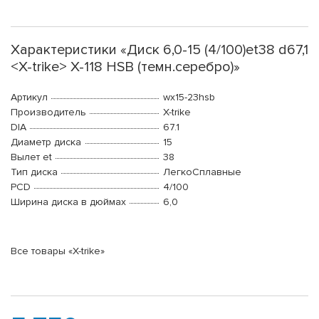
Характеристики «Диск 6,0-15 (4/100)et38 d67,1
<X-trike> X-118 HSB (темн.серебро)»
Артикул
wx15-23hsb
Производитель
X-trike
DIA
67.1
Диаметр диска
15
Вылет et
38
Тип диска
ЛегкоСплавные
PCD
4/100
Ширина диска в дюймах
6,0
Все товары «X-trike»