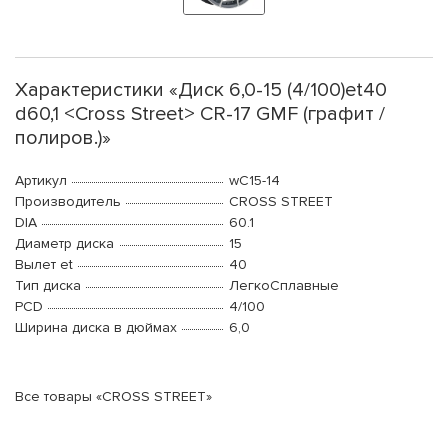
Характеристики «Диск 6,0-15 (4/100)et40
d60,1 <Cross Street> CR-17 GMF (графит /
полиров.)»
Артикул
wC15-14
Производитель
CROSS STREET
DIA
60.1
Диаметр диска
15
Вылет et
40
Тип диска
ЛегкоСплавные
PCD
4/100
Ширина диска в дюймах
6,0
Все товары «CROSS STREET»