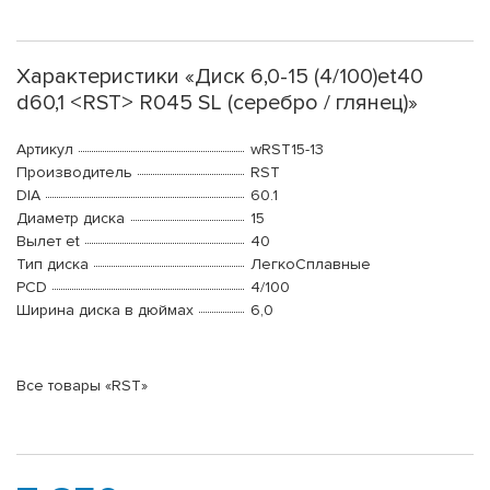
Характеристики «Диск 6,0-15 (4/100)et40
d60,1 <RST> R045 SL (серебро / глянец)»
Артикул
wRST15-13
Производитель
RST
DIA
60.1
Диаметр диска
15
Вылет et
40
Тип диска
ЛегкоСплавные
PCD
4/100
Ширина диска в дюймах
6,0
Все товары «RST»