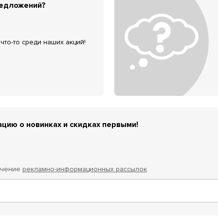
редложений?
что-то среди наших акций!
цию о новинках и скидках первыми!
учение
рекламно-информационных рассылок