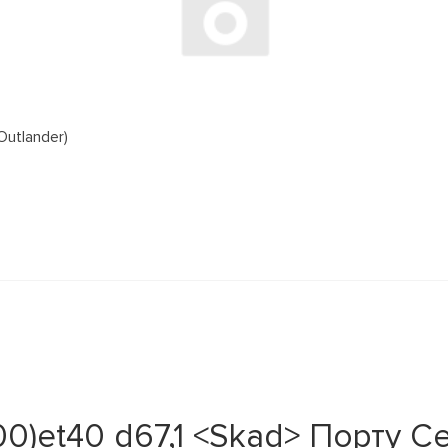
Outlander)
00)et40 d67,1 <Skad> Порту С