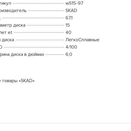
тикул
wS15-97
оизводитель
SKAD
A
67.1
аметр диска
15
лет et
40
п диска
ЛегкоСплавные
D
4/100
рина диска в дюймах
6,0
е товары «SKAD»