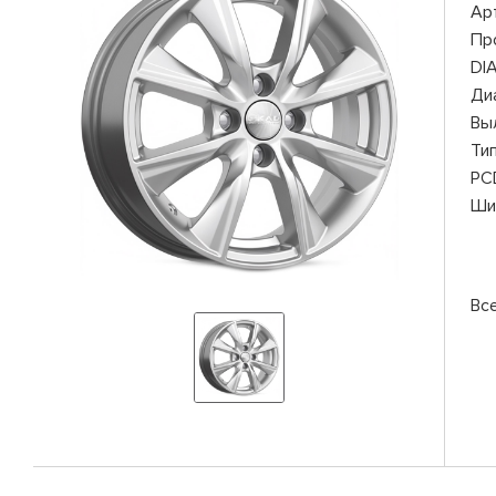
Ар
Пр
DI
Ди
Вы
Ти
PC
Ши
Вс