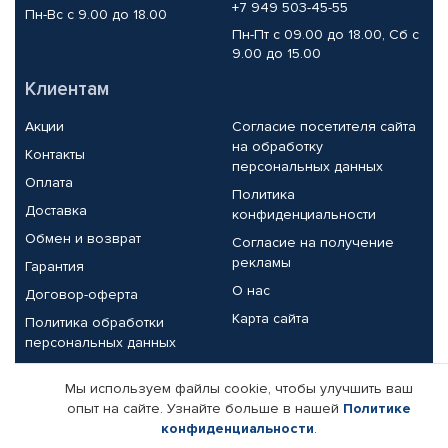
+7 949 503-45-55
Пн-Вс с 9.00 до 18.00
Пн-Пт с 09.00 до 18.00, Сб с
9.00 до 15.00
Клиентам
Акции
Согласие посетителя сайта
на обработку
Контакты
персональных данных
Оплата
Политика
Доставка
конфиденциальности
Обмен и возврат
Согласие на получение
рекламы
Гарантия
О нас
Договор-оферта
Карта сайта
Политика обработки
персональных данных
Партнерам
Мы используем файлы cookie, чтобы улучшить ваш
опыт на сайте. Узнайте больше в нашей
Политике
Корпоративным клиентам
Реквизиты компании
конфиденциальности
.