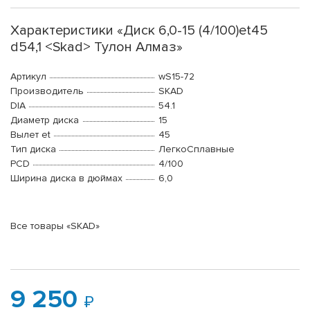
Характеристики «Диск 6,0-15 (4/100)et45
d54,1 <Skad> Тулон Алмаз»
Артикул
wS15-72
Производитель
SKAD
DIA
54.1
Диаметр диска
15
Вылет et
45
Тип диска
ЛегкоСплавные
PCD
4/100
Ширина диска в дюймах
6,0
Все товары «SKAD»
9 250