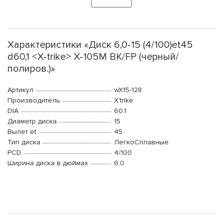
Характеристики «Диск 6,0-15 (4/100)et45
d60,1 <X-trike> X-105M BK/FP (черный/
полиров.)»
Артикул
wX15-128
Производитель
X'trike
DIA
60.1
Диаметр диска
15
Вылет et
45
Тип диска
ЛегкоСплавные
PCD
4/100
Ширина диска в дюймах
6,0