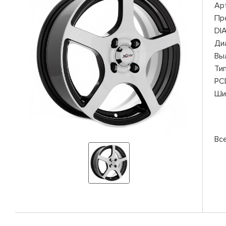
Ар
Пр
DI
Ди
Вы
Ти
PC
Ши
Все