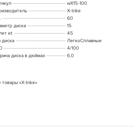
тикул
wX15-100
оизводитель
X-trike
A
60
аметр диска
15
лет et
45
п диска
ЛегкоСплавные
D
4/100
рина диска в дюймах
6,0
 товары «X-trike»