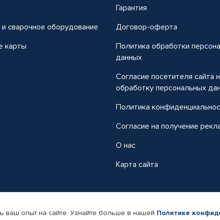
т
Гарантия
 и сварочное оборудование
Договор-оферта
е карты
Политика обработки персон
данных
Согласие посетителя сайта 
обработку персональных да
Политика конфиденциально
Согласие на получение рекл
О нас
Карта сайта
ь ваш опыт на сайте. Узнайте больше в нашей
Политике конфид
-магазин автомобильных товаров Автопрофи.