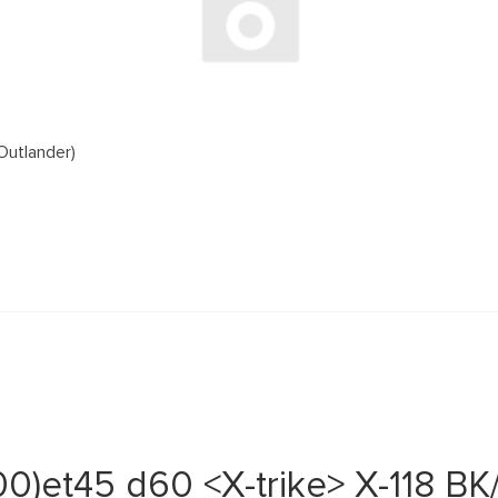
Outlander)
0)et45 d60 <X-trike> X-118 BK