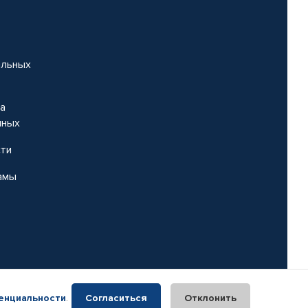
альных
на
нных
сти
амы
енциальности
.
Согласиться
Отклонить